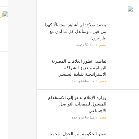
مصر
محمد صلاح: لم أشاهد استقبالًا كهذا
من قبل.. وسأبذل كل ما لدي مع
"مصطف
طرابزون
مصر
مصر
منذ 52 دقيقة
تفاصيل تطور العلاقات المصرية
اليونانية وتعزيز الشراكة
تحذير 
الاستراتيجية بقيادة السيسي
مصر
مصر
منذ ساعة واحدة
السعود
وزارة الإعلام تدعو إلى الاستخدام
مصر
المسئول لصفحات التواصل
الاجتماعي
مصر
منذ ساعة واحدة
تغيير الحكومة يثير الجدل، محمد
موقف ا