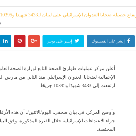
منذ ساعة واحدة
ا
ى بيه"، موظفو محكمة شمال القاهرة يروون كواليس تمثيل دور "الحاشية" حول منتحل صفة
إنشر على الفيسبوك
إنشر على تويتر
منذ ساعة واحدة
برلماني من ظاهرة انتحال الصفة، ومطالب بإجراءات تشريعية ورقابية صارمة لمواجهة الجرائ
أعلن مركز عمليات طوارئ الصحة التابع لوزارة الصحة العامة ا
منذ ساعة واحدة
الإجمالية لضحايا العدوان الإسرائيلي منذ الثاني من مارس ا
ارتفعت إلى 3433 شهيدًا و10395 جريحًا.
ية تعلن تعيين عبد الله الشهري قائدا للتحالف البحري الدفاعي متعدد الجنسيات
منذ ساعة واحدة
وأوضح المركز، في بيان صحفي، اليوم/الاثنين/، أن هذه الأر
جراء الاعتداءات الإسرائيلية خلال الفترة المذكورة، وفق الب
المختصة.
لأهلي والزمالك، ترتيب تصنيف الأندية قبل قرعة دوري الأبطال والكونفدرالية