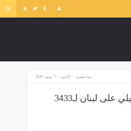
منذ شهرين — الاثنين — 1 / يونيو / 2026
ارتفاع حصيلة ضحايا العدوان الإسرائيلي على لبنان لـ3433
وزارة الإعلام تدعو إلى الاستخدام المسئول لصفحات التواصل الاجتماعي
مصر
منذ ساعة واحدة
يين "الأهم"