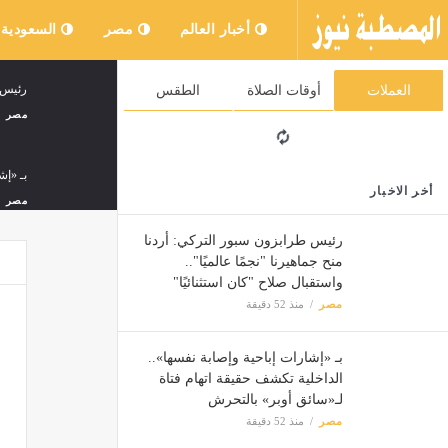
أخبار العالم
مصر
السعودية
رئيس ط
العملات
أوقات الصلاة
الطقس
مصر
بـ «إش
أخر الاخبار
مصر
رئيس طرابزون سبور التركي: أردنا
منح جماهيرنا "نجمًا عالميًا"..
محمد ص
واستقبال صلاح "كان استثنائيًا"
مصر
مصر
منذ 52 دقيقة
تفاصيل
بـ «إشارات إباحية وإصابة نفسها»..
مصر
الداخلية تكشف حقيقة اتهام فتاة
لـ«سائق أوبر» بالتحرش
مصر
منذ 52 دقيقة
تغيير 