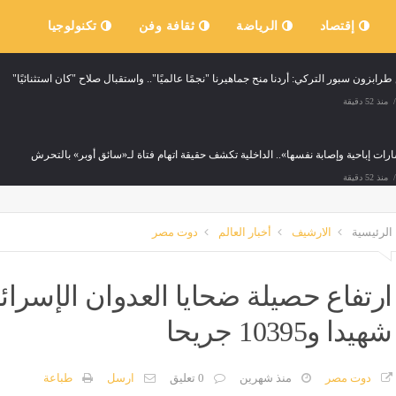
إقتصاد
الرياضة
ثقافة وفن
تكنولوجيا
رابزون سبور التركي: أردنا منح جماهيرنا "نجمًا عالميًا".. واستقبال صلاح "كان استثنائيًا"
منذ 52 دقيقة
ارات إباحية وإصابة نفسها».. الداخلية تكشف حقيقة اتهام فتاة لـ«سائق أوبر» بالتحرش
منذ 52 دقيقة
لاح: لم أشاهد استقبالًا كهذا من قبل.. وسأبذل كل ما لدي مع طرابزون
الرئيسية
الارشيف
أخبار العالم
دوت مصر
منذ 52 دقيقة
 تطور العلاقات المصرية اليونانية وتعزيز الشراكة الاستراتيجية بقيادة السيسي
شهيدا و10395 جريحا
منذ ساعة واحدة
دوت مصر
منذ شهرين
0 تعليق
ارسل
طباعة
الحكومة يثير الجدل، محمد علي خير: مطلوب انحيازها للمواطن.. والنشطاء: إعادة الأمل للمصر