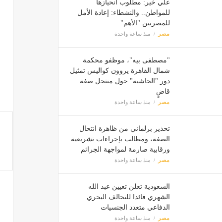
علي خير: مطلوب انحيازها
مصر
للمواطن.. والنشطاء: إعادة الأمل
للمصريين "الأهم"
مصر
منذ ساعة واحدة
"مصطفى بيه"، موظفو محكمة
شمال القاهرة يروون كواليس تمثيل
دور "الحاشية" حول منتحل صفة
قاضٍ
مصر
منذ ساعة واحدة
تحذير برلماني من ظاهرة انتحال
الصفة، ومطالب بإجراءات تشريعية
ورقابية صارمة لمواجهة الجرائم
مصر
منذ ساعة واحدة
السعودية تعلن تعيين عبد الله
الشهري قائدا للتحالف البحري
الدفاعي متعدد الجنسيات
مصر
منذ ساعة واحدة