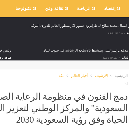
إقتصاد
الرياضة
ثقافة وفن
تكنولوجيا
: انتقال محمد صلاح لـ طرابزون سبور غيّر منظور العالم للدورى التركى
ة
منذ 30 دقيقة
دفعى إسرائيلى وتمشيط بالأسلحة الرشاشة فى جنوب لبنان
رئيس فنل
لعالم
منذ 30 دقيقة
ثقافة وف
دم إعلان الأهلي، جراديشار يظهر بقميص سيراميكا في ودية بروكسي (صور)
الرئيسية
الارشيف
أخبار العالم
مكه
منذ 39 دقيقة
دمج الفنون في منظومة الرعاية الص
بارك مهاجمًا الكفراوي: نشر قصصًا زائفة ولم يكشف علاقته بأرض العين السخنة ودمياط
السعودية" والمركز الوطني لتعزيز ال
منذ 39 دقيقة
الحياة وفق رؤية السعودية 2030
 استعراضية تنتهي أمام جهات التحقيق، كواليس مغامرة طالبين على دراجتين ناريتين بالمقط