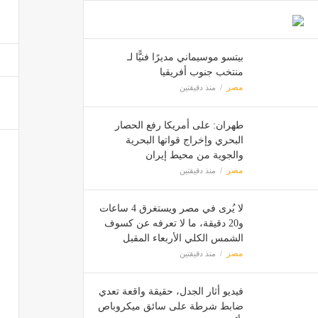
مصر
486 ألف جنيه وراء الإفراج عن إبراهيم سعيد من قسم مدينة نصر
بيتسو موسيماني مديرًا فنيًّا لـ
مصر
منتخب جنوب أفريقيا
مصر
منذ دقيقتين
طهران: على أمريكا رفع الحصار
البحري وإخراج قواتها البحرية
والجوية من محيط إيران
مصر
منذ دقيقتين
لا يُرى في مصر ويستغرق 4 ساعات
و20 دقيقة، ما لا تعرفه عن كسوف
الشمس الكلي الأربعاء المقبل
مصر
منذ دقيقتين
فيديو أثار الجدل، حقيقة واقعة تعدي
ضابط شرطة على سائق ميكروباص