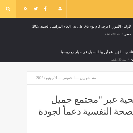
لأولياء الأمور.. اعرف كام يوم باق على بدء العام الدراسى الجديد 2027
مصر
منذ 30 دقيقة
ندى سابق يدعو أوروبا للدخول في حوار مع روسيا
ن
منذ 30 دقيقة
منذ شهرين — الخميس — 4 / يونيو / 2026
حية عبر "مجتمع جميل
مصر تدين استهداف ناقلة نفط إماراتية في مضيق هرمز
صحة النفسية دعماً لجودة
مصر
منذ 39 دقيقة
م