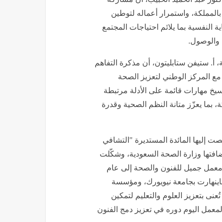
 بالمملكة، واستمرار أعماله لتوطين
 النفسية بما يلائم احتياجات المجتمع
 والوصول.
أ. ستيفن ستابليتون، أن مذكرة التفاهم
ع المركز الوطني لتعزيز الصحة
خ مهارات قائمة على الأدلة مرتبطة
، بما يعزّز متانة النظم الصحية وقدرة
لصت إليها المائدة المستديرة "التشافي
بية" المُقامة في عام 2023 والتي استضافتها وزارة الصحة السعودية، وشكّلت
س معمل جميل للفنون والصحة إلى عام
ستاينهارت بجامعة نيويورك، ومؤسسة
نى بتعزيز العلوم والتعليم لتمكين
معمل اليوم دوره في تعزيز دمج الفنون