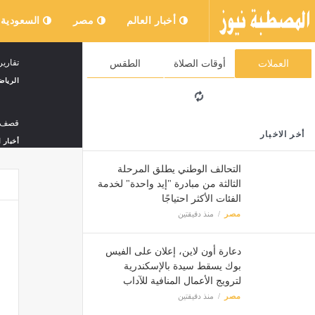
أخبار العالم
مصر
السعودية
تقارير
العملات
أوقات الصلاة
الطقس
الرياض
قصف م
أخر الاخبار
أخبار ا
التحالف الوطني يطلق المرحلة
الثالثة من مبادرة "إيد واحدة" لخدمة
رغم ع
الفئات الأكثر احتياجًا
مصر
مصر
منذ دقيقتين
علاء م
دعارة أون لاين، إعلان على الفيس
مصر
بوك يسقط سيدة بالإسكندرية
لترويج الأعمال المنافية للآداب
مصر
منذ دقيقتين
حركات