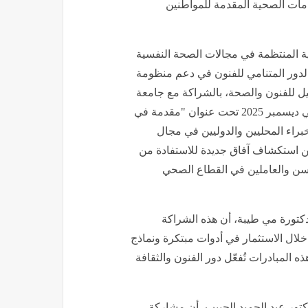
 بمستوى الخدمات الصحية المقدمة للمواطنين
بية المنتظمة في مجالات الصحة النفسية
بالدور المتنامي للفنون في دعم منظومة
ل للفنون والصحة، بالشراكة مع جامعة
نيويورك، أن قدّم أول برنامج تدريبي من نوعه في المملكة في ديسمبر 2025 تحت عنوان "مقدمة في
لال نخبة من الخبراء المحليين والدوليين في مجال
ن استكشاف آفاق جديدة للاستفادة من
لسن والعاملين في القطاع الصحي
تورة مي طيبة، أن هذه الشراكة
 خلال الاستثمار في أدوات مبتكرة ونماذج
المبادرات تُفعّل دور الفنون والثقافة
دكتور عبد الحميد الحبيب، أن مشاركة