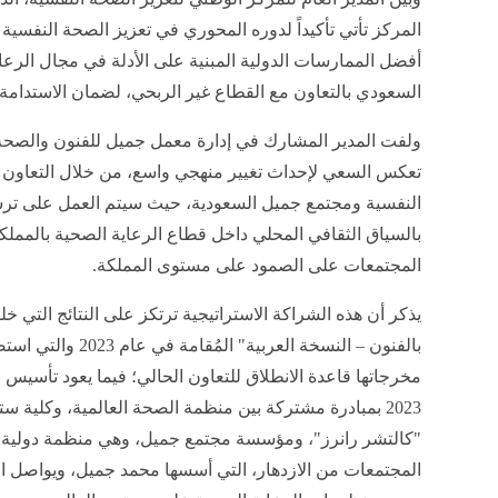
المركز تأتي تأكيداً لدوره المحوري في تعزيز الصحة النفسية
أفضل الممارسات الدولية المبنية على الأدلة في مجال الرعاية
السعودي بالتعاون مع القطاع غير الربحي، لضمان الاستدامة
ولفت المدير المشارك في إدارة معمل جميل للفنون والصحة، 
تعكس السعي لإحداث تغيير منهجي واسع، من خلال التعاون م
النفسية ومجتمع جميل السعودية، حيث سيتم العمل على ترسي
بالسياق الثقافي المحلي داخل قطاع الرعاية الصحية بالمملكة
المجتمعات على الصمود على مستوى المملكة.
يذكر أن هذه الشراكة الاستراتيجية ترتكز على النتائج التي خ
بالفنون – النسخة العر
مخرجاتها قاعدة الانطلاق للتعاون الحالي؛ فيما يعود تأسي
2023 بمبادرة مشتركة بين منظمة الصحة العالمية، وكلية 
"كالتشر رانرز"، ومؤسسة مجتمع جميل، وهي منظمة دولية تُع
المجتمعات من الازدهار، التي أسسها محمد جميل، ويواصل ال