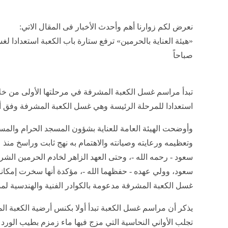
نعرض لكم زوارنا أهم وأحدث الأخبار فى المقال الاتي:
صباحاً
تبدأ مراسم غسل الكعبة المشرفة في مرحلتها الأولى من خل
استعدادا للمرحلة الرئيسة وهي غسل الكعبة المشرفة وفق أ
وأوضحت الهيئة العامة للعناية بشؤون المسجد الحرام والمسج
وتعظيمه ورعايته وصيانته والاهتمام به نهج ثابت وراسخ منذ 
سعود - رحمه الله -، وحتى العهد الزاهر لخادم الحرمين الشر
سعود، وولي عهده - حفظهما الله -، مؤكدة أنها سخرت إمكانات
غسل الكعبة المشرفة مدعومة بالكوادر الفنية والهندسية لمد
يذكر أن مراسم غسل الكعبة تبدأ أولا بكنس أرضية الكعبة الم
تجلب الأواني النحاسية التي مزج فيها ماء زمزم بطيب الورد ا