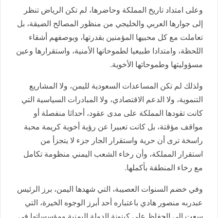
وعلى امتداد تاريخ المملكة وحاضرها، لم تكن الرياض تنظر
إلى جوارها العربي والخليجي من منظور المصالح الضيقة، بل
تعاملت مع كل محبيها المؤمنين بقدرتها، وبوصفهم أشقاء
اللحظة، وامتدادا طبيعيا لطموحاتها الأمنية، واستقرارها وعين
مسؤوليتها وطموحاتها الأخوية.
ولذلك لم تكن المساعدات السعودية لليمن، ولا المشاريع
التنموية، ولا الدعم الاقتصادي، ولا المبادرات السياسية التي
كانت تقودها المملكة على مدى عقود، أحداثا منفصلة أو
مواقف مؤقتة، بل كانت تعبيرا عن رؤية أخوية كريمة محبة
راسخة ترى أن حرية واستقرار الجار جزء لا يتجزأ من
استقرار المملكة، وأن رخاء الشعب اليمني منظومة تكامل
مع رخاء المنطقة بأكملها.
وفي خضم السنوات العصيبة، التي شهدها اليمن، برز الرئيس
عبدربه منصور هادي باعتباره أحد أبرز الوجوه الخيرة، التي
سعت إلى الحفاظ على كينونة الدولة اليمنية ومؤسساتها في