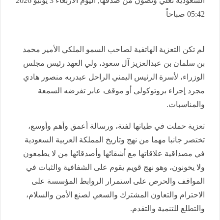
السعودية تعلي وتصون من صَدقها, اليوم الأربعاء 3 يونيو 2026
05:42 صباحاً
لم تكن التعزية الهاتفية لصاحب السمو الملكي الأمير محمد
بن سلمان بن عبدالعزيز آل سعود، ولي العهد رئيس مجلس
الوزراء، لأسرة الرئيس اليمني الراحل عبدربه منصور هادي
مجرد إجراء بروتوكولي أو موقف عابر تفرضه السمعة
والمناسبات.
تعزية حملت في طياتها لفتة، ورسالة أعمق وأهم وأوسع،
تختصر جانبا مهما من نهج وتاريخ المملكة العربية السعودية
في مصداقية علاقاتها مع أشقائها وأصدقائها من لا يطمعون
ولا يخونون، وهو نهج قويم يقوم على الشفافية والثبات في
المواقف والحرص على استمرار الروابط المؤسسة على
الاحترام والتعاون المشترك والسعي لصنع الأمن والسلام،
والتطلع للتنمية والتقدم.