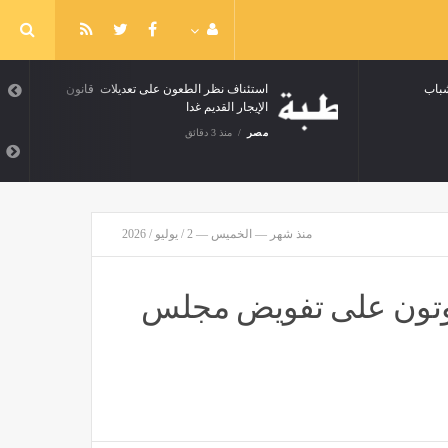
شباب
استئناف نظر الطعون على تعديلات قانون
الإيجار القديم غدا
مصر
منذ 3 دقائق
منذ شهر — الخميس — 2 / يوليو / 2026
يصوتون على تفويض مجلس