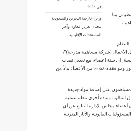
في 2026
نظيمي بما
وزيرا خارجية البحرين والسعودية
اهمة
يبحثان تعزيز التعاون وآخر
المستجدات الإقليمية
 النظام
ول الأعمال (شركة مساهمة مدرجة)"،
خمسة إلى ستة أعضاء، مع تعديل نصاب
انعقاد اجتماعات المجلس ونصاب اتخاذ القرارات ليكون بحضور وموافقة 66.66% من الأعضاء بدلاً من
مساهمون على إضافة مواد جديدة
ق المالية، ومادة أخرى تنظم عملية
أعضاء مجلس الإدارة التبليغ عن أي
ؤوليات القانونية والآثار المترتبة