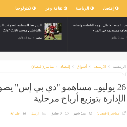
إقتصاد
الرياضة
ثقافة وفن
تكنولوجيا
المشدد 15 سنة لعاطل بتهمة البلطجة وإصابة
الشروط المنظمة لبطولات ال
بعاهة مستديمة في المرج
والناشئين موسم 2026-2027
منذ 3 دقائق
مصر
منذ 3 دقائق
الرئيسية
الارشيف
أسواق
إقتصاد
مباشر (اقتصاد)
26 يوليو.. مساهمو "دي بي إس" 
الإدارة بتوزيع أرباح مرحلية
مباشر (اقتصاد)
منذ شهر
0 تعليق
ارسل
طباعة