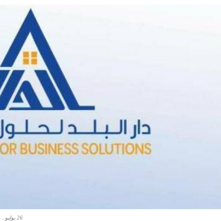
26 يوليو.. مساهمو "دي بي إس" يصوتون على تفويض مجلس الإدارة بتوزيع أرباح مرحلية