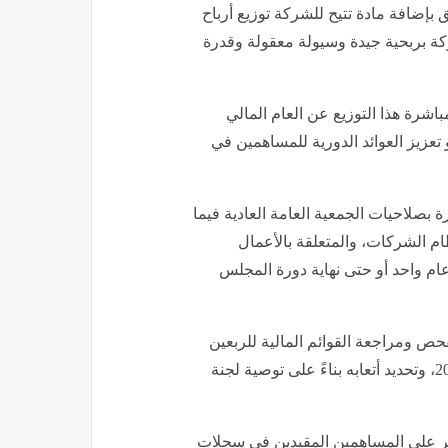
ق بإضافة مادة تتيح للشركة توزيع أرباح
 بربحية جيدة وسيولة معقولة وقدرة
اشرة هذا التوزيع عن العام المالي
جه الإدارة نحو تعزيز العوائد الدورية للمساهمين في
صلاحيات الجمعية العامة العادية فيما
م الشركات، والمتعلقة بالأعمال
م واحد أو حتى نهاية دورة المجلس
ص ومراجعة القوائم المالية للربعين
الثاني والثالث والسنوي لعام 2026، والربع الأول من عام 2027، وتحديد أتعابه بناءً على توصية لجنة
 على المساهمين المقيدين في سجلات