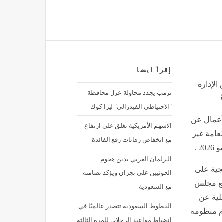
إقرأ ايضا
لإدارة
ترمب يجدد محاولة عزل محافظة
"الاحتياطي الفيدرالي" ليزا كوك
أعمال عن
الأسهم الأمريكية تغلق على ارتفاع
عامة غير
مع انخفاض رهانات رفع الفائدة
البرلمان العربي يدين هجوم
جية على
الحوثيين على نجران ويؤكد تضامنه
يع مجلس
مع السعودية
لية عن
الخطوط السعودية تتصدر عالميًا في
تخدام منظومة
انضباط مواعيد الرحلات للمرة الثالثة