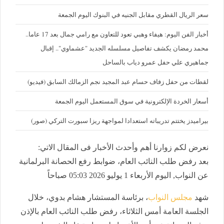
سعر الريال القطري مقابل الجنيه في البنوك اليوم الجمعة
أخبار الفن اليوم: هيفاء وهبي تعود للتعاون مع رامي جمال بعد 17 عاما..
محمد رمضان يكشف تفاصيل مسلسله الجديد "عشماوي".. إقبال
جماهيري علي حفل عمرو دياب بالساحل
لقطات من حفل زفاف حسام عبد المجيد نجم الزمالك السابق (فيديو)
أسعار الخردة الإلكترونية في سوق المستعمل اليوم الجمعة
بيراميدز يختتم تدريباته استعدادا لمواجهة ريزا سبورت التركي (صور)
نعرض لكم زوارنا أهم وأحدث الأخبار فى المقال الاتي:
بعد رفض طلب النائب العام، ضوابط رفع الحصانة البرلمانية
عن النواب, اليوم الأربعاء 1 يوليو 2026 05:03 صباحاً
شهد
مجلس النواب
، برئاسة المستشار هشام بدوي، خلال
الجلسة العامة أمس الثلاثاء، رفض طلب النائب العام بالإذن