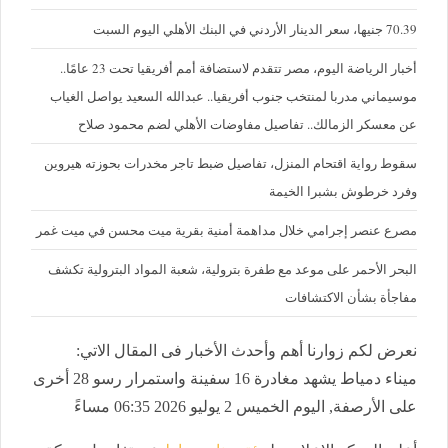
70.39 جنيها، سعر الدينار الأردني في البنك الأهلي اليوم السبت
أخبار الرياضة اليوم، مصر تتقدم لاستضافة أمم أفريقيا تحت 23 عامًا..
موسيماني مدربا لمنتخب جنوب أفريقيا.. عبدالله السعيد يواصل الغياب
عن معسكر الزمالك.. تفاصيل مفاوضات الأهلي لضم محمود صلاح
سقوط رواية اقتحام المنزل، تفاصيل ضبط تاجر مخدرات بحوزته هيروين
وفرد خرطوش بشبرا الخيمة
مصرع عنصر إجرامي خلال مداهمة أمنية بقرية ميت محسن في ميت غمر
البحر الأحمر على موعد مع طفرة بترولية، شعبة المواد البترولية تكشف
مفاجأة بشأن الاكتشافات
نعرض لكم زوارنا أهم وأحدث الأخبار فى المقال الاتي:
ميناء دمياط يشهد مغادرة 16 سفينة واستمرار رسو 28 أخرى
على الأرصفة, اليوم الخميس 2 يوليو 2026 06:35 مساءً