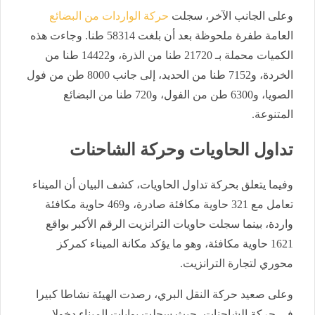
​وعلى الجانب الآخر، سجلت
حركة الواردات من البضائع
العامة طفرة ملحوظة بعد أن بلغت 58314 طنا. وجاءت هذه
الكميات محملة بـ 21720 طنا من الذرة، و14422 طنا من
الخردة، و7152 طنا من الحديد، إلى جانب 8000 طن من فول
الصويا، و6300 طن من الفول، و720 طنا من البضائع
المتنوعة.
​تداول الحاويات وحركة الشاحنات
​وفيما يتعلق بحركة تداول الحاويات، كشف البيان أن الميناء
تعامل مع 321 حاوية مكافئة صادرة، و469 حاوية مكافئة
واردة، بينما سجلت حاويات الترانزيت الرقم الأكبر بواقع
1621 حاوية مكافئة، وهو ما يؤكد مكانة الميناء كمركز
محوري لتجارة الترانزيت.
​وعلى صعيد حركة النقل البري، رصدت الهيئة نشاطا كبيرا
في حركة الشاحنات، حيث سجلت بوابات الميناء دخولا