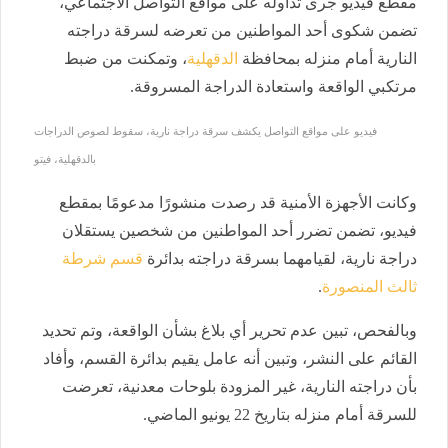
مقطع فيديو جرى تداوله على مواقع التواصل الاجتماعي،
تضمن شكوى أحد المواطنين من تعرضه لسرقة دراجته
النارية أمام منزله بمحافظة
الدقهلية
، وتمكنت من ضبط
مرتكبي الواقعة واستعادة الدراجة المسروقة.
فيديو على مواقع التواصل يكشف سرقة دراجة نارية، سقوط لصوص الدراجات
بالدقهلية، فيتو
وكانت الأجهزة الأمنية قد رصدت منشورًا مدعومًا بمقطع
فيديو، تضمن تضرر أحد المواطنين من شخصين يستقلان
دراجة نارية، لقيامهما بسرقة دراجته بدائرة
قسم شرطة
ثالث المنصورة
.
وبالفحص، تبين عدم تحرير أي بلاغ بشأن الواقعة، وتم تحديد
القائم على النشر، وتبين أنه عامل يقيم بدائرة القسم، وأفاد
بأن دراجته النارية، غير المزودة بلوحات معدنية، تعرضت
للسرقة أمام منزله بتاريخ 22 يونيو الماضي.