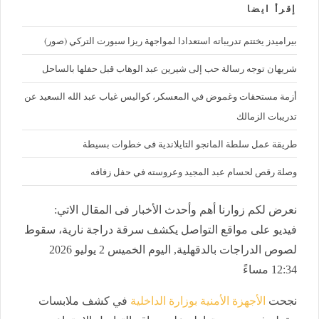
إقرأ ايضا
بيراميدز يختتم تدريباته استعدادا لمواجهة ريزا سبورت التركي (صور)
شريهان توجه رسالة حب إلى شيرين عبد الوهاب قبل حفلها بالساحل
أزمة مستحقات وغموض في المعسكر، كواليس غياب عبد الله السعيد عن
تدريبات الزمالك
طريقة عمل سلطة المانجو التايلاندية فى خطوات بسيطة
وصلة رقص لحسام عبد المجيد وعروسته في حفل زفافه
نعرض لكم زوارنا أهم وأحدث الأخبار فى المقال الاتي:
فيديو على مواقع التواصل يكشف سرقة دراجة نارية، سقوط
لصوص الدراجات بالدقهلية, اليوم الخميس 2 يوليو 2026
12:34 مساءً
نجحت
الأجهزة الأمنية بوزارة الداخلية
في كشف ملابسات